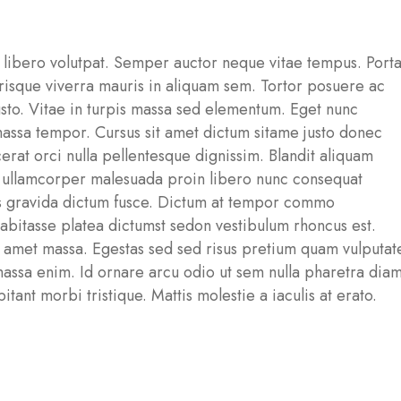
t libero volutpat. Semper auctor neque vitae tempus. Port
risque viverra mauris in aliquam sem. Tortor posuere ac
sto. Vitae in turpis massa sed elementum. Eget nunc
 massa tempor. Cursus sit amet dictum sitame justo donec
cerat orci nulla pellentesque dignissim. Blandit aliquam
ula ullamcorper malesuada proin libero nunc consequat
es gravida dictum fusce. Dictum at tempor commo
abitasse platea dictumst sedon vestibulum rhoncus est.
sit amet massa. Egestas sed sed risus pretium quam vulputat
assa enim. Id ornare arcu odio ut sem nulla pharetra diam
tant morbi tristique. Mattis molestie a iaculis at erato.