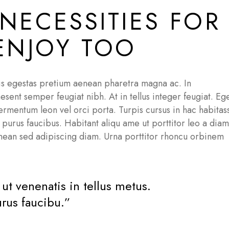
NECESSITIES FOR
 ENJOY TOO
pis egestas pretium aenean pharetra magna ac. In
ent semper feugiat nibh. At in tellus integer feugiat. Eg
fermentum leon vel orci porta. Turpis cursus in hac habitas
e purus faucibus. Habitant aliqu ame ut porttitor leo a diam
nean sed adipiscing diam. Urna porttitor rhoncu orbinem
 ut venenatis in tellus metus.
urus faucibu.”