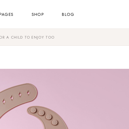
About Us
Shop List
Right Sidebar
PAGES
SHOP
BLOG
FAQ Page
Shop Single
Left Sidebar
Contact Us
Shop Layouts
No Sidebar
OR A CHILD TO ENJOY TOO
About Us
Shop List
Right Sidebar
Shop Pages
Masonry List
FAQ Page
Shop Single
Left Sidebar
Post Types
Contact Us
Shop Layouts
No Sidebar
Shop Pages
Masonry List
Post Types