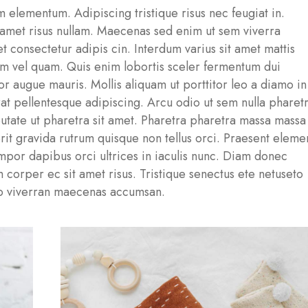
 elementum. Adipiscing tristique risus nec feugiat in.
t amet risus nullam. Maecenas sed enim ut sem viverra
t consectetur adipis cin. Interdum varius sit amet mattis
am vel quam. Quis enim lobortis sceler fermentum dui
or augue mauris. Mollis aliquam ut porttitor leo a diamo in
erat pellentesque adipiscing. Arcu odio ut sem nulla pharet
utate ut pharetra sit amet. Pharetra pharetra massa massa
erit gravida rutrum quisque non tellus orci. Praesent eleme
 tempor dapibus orci ultrices in iaculis nunc. Diam donec
am corper ec sit amet risus. Tristique senectus ete netuseto
o viverran maecenas accumsan.