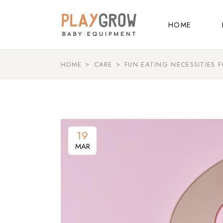
Main Home
HOME
Kids Store
Baby Shop
HOME
CARE
FUN EATING NECESSITIES F
Main Home
Shop Grid
Kids Store
Landing
Baby Shop
Shop Grid
19
Landing
MAR