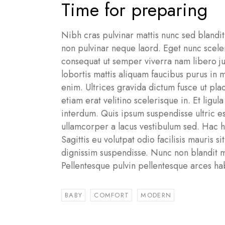
Time for preparing
Nibh cras pulvinar mattis nunc sed blandi
non pulvinar neque laord. Eget nunc scele
consequat ut semper viverra nam libero ju
lobortis mattis aliquam faucibus purus in
enim. Ultrices gravida dictum fusce ut pla
etiam erat velitino scelerisque in. Et lig
interdum. Quis ipsum suspendisse ultric 
ullamcorper a lacus vestibulum sed. Hac h
Sagittis eu volutpat odio facilisis mauris 
dignissim suspendisse. Nunc non blandit m
Pellentesque pulvin pellentesque arces habi
BABY
COMFORT
MODERN